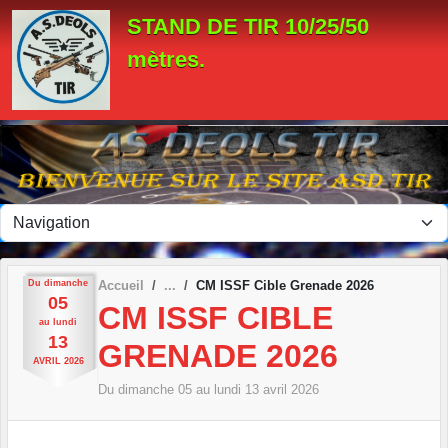
Panneau de gestion des cookies
STAND DE TIR 10/25/50
mètres.
Du
dimanche
Accueil
CM ISSF Cible Grenade 2026
05
CM ISSF CIBLE
au
lundi
13
GRENADE 2026
AVRIL
2026
Du
dimanche
05
au
lundi
13
avril
2026