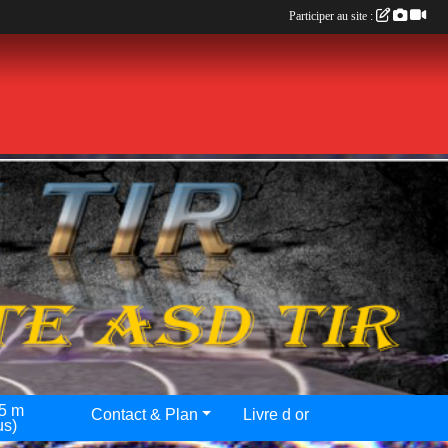
Participer au site :
25 m
Contact & Plan
Livre d or
us)