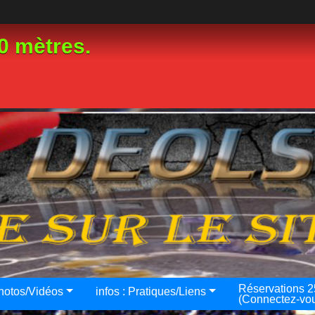
0 mètres.
Réservations 
hotos/Vidéos
infos : Pratiques/Liens
(Connectez-vo