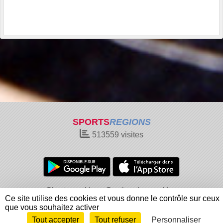
SPORTS
REGIONS
513559
visites
Charte cookies
Gestion des cookies
Ce site utilise des cookies et vous donne le contrôle sur ceux
Informations légales
Signaler un contenu inapproprié
que vous souhaitez activer
Tout accepter
Tout refuser
Personnaliser
Envie de participer ?
Connexion