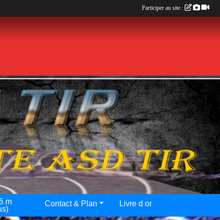
Participer au site :
25 m
Contact & Plan
Livre d or
us)