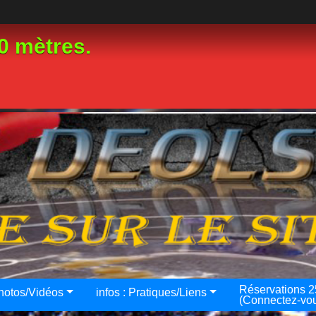
0 mètres.
Réservations 
hotos/Vidéos
infos : Pratiques/Liens
(Connectez-vo