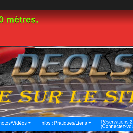
0 mètres.
Réservations 
hotos/Vidéos
infos : Pratiques/Liens
(Connectez-vo