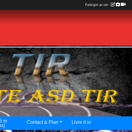
Participer au site :
25 m
Contact & Plan
Livre d or
us)