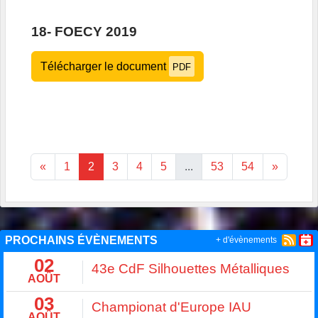
18- FOECY 2019
Télécharger le document
PDF
«
1
2
3
4
5
...
53
54
»
PROCHAINS ÉVÈNEMENTS
+ d'évènements
02
43e CdF Silhouettes Métalliques
AOÛT
03
Championat d'Europe IAU
AOÛT