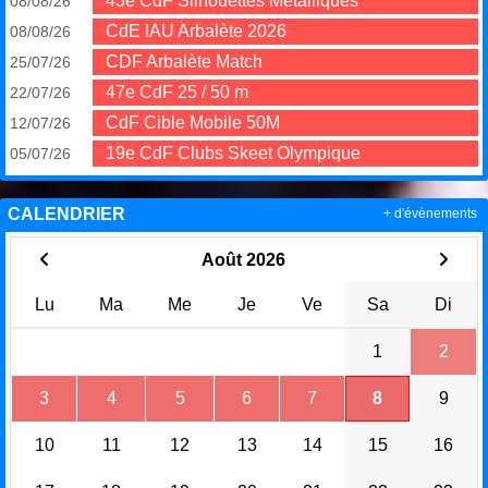
43e CdF Silhouettes Métalliques
08/08/26
CdE IAU Arbalète 2026
08/08/26
CDF Arbalète Match
25/07/26
47e CdF 25 / 50 m
22/07/26
CdF Cible Mobile 50M
12/07/26
19e CdF Clubs Skeet Olympique
05/07/26
CALENDRIER
+ d'évènements
Août 2026
Lu
Ma
Me
Je
Ve
Sa
Di
1
2
3
4
5
6
7
8
9
10
11
12
13
14
15
16