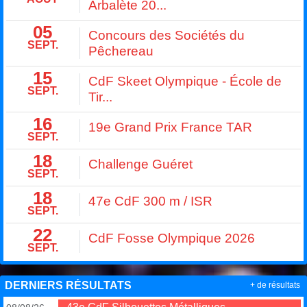
Arbalète 20...
05
Concours des Sociétés du
SEPT.
Pêchereau
15
CdF Skeet Olympique - École de
SEPT.
Tir...
16
19e Grand Prix France TAR
SEPT.
18
Challenge Guéret
SEPT.
18
47e CdF 300 m / ISR
SEPT.
22
CdF Fosse Olympique 2026
SEPT.
DERNIERS RÉSULTATS
+ de résultats