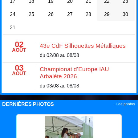
17
18
19
20
21
22
23
24
25
26
27
28
29
30
31
02
43e CdF Silhouettes Métalliques
AOÛT
du 02/08 au 08/08
03
Championat d'Europe IAU
AOÛT
Arbalète 2026
du 03/08 au 08/08
DERNIÈRES PHOTOS
+ de photos