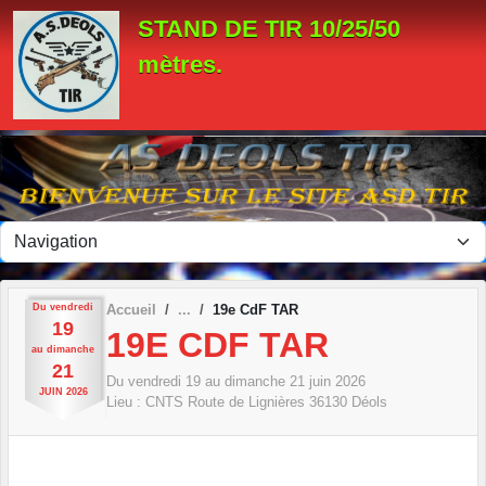
Panneau de gestion des cookies
STAND DE TIR 10/25/50
mètres.
Du
vendredi
Accueil
19e CdF TAR
19
19E CDF TAR
au
dimanche
21
Du
vendredi
19
au
dimanche
21
juin
2026
JUIN
2026
Lieu :
CNTS Route de Lignières
36130
Déols