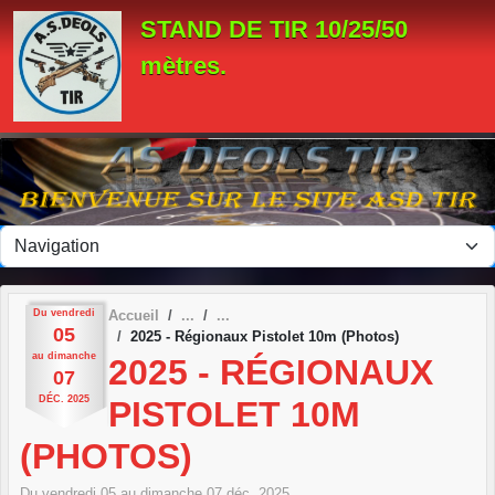
Panneau de gestion des cookies
STAND DE TIR 10/25/50
mètres.
Du
vendredi
Accueil
05
2025 - Régionaux Pistolet 10m (Photos)
au
dimanche
2025 - RÉGIONAUX
07
DÉC.
2025
PISTOLET 10M
(PHOTOS)
Du
vendredi
05
au
dimanche
07
déc.
2025