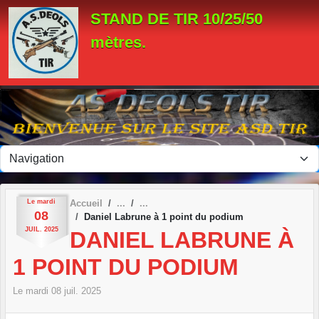
Panneau de gestion des cookies
STAND DE TIR 10/25/50
mètres.
Le
mardi
Accueil
08
Daniel Labrune à 1 point du podium
JUIL.
2025
DANIEL LABRUNE À
1 POINT DU PODIUM
Le
mardi
08
juil.
2025