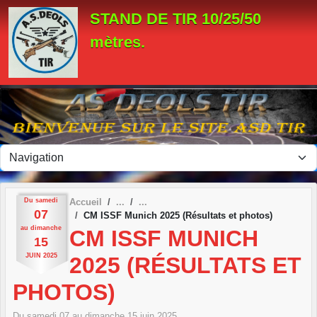
Panneau de gestion des cookies
STAND DE TIR 10/25/50
mètres.
Du
samedi
Accueil
07
CM ISSF Munich 2025 (Résultats et photos)
au
dimanche
CM ISSF MUNICH
15
JUIN
2025
2025 (RÉSULTATS ET
PHOTOS)
Du
samedi
07
au
dimanche
15
juin
2025