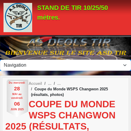
Panneau de gestion des cookies
STAND DE TIR 10/25/50
mètres.
Du
mercredi
Accueil
28
Coupe du Monde WSPS Changwon 2025
(résultats, photos)
MAI
au
vendredi
COUPE DU MONDE
06
JUIN
2025
WSPS CHANGWON
2025 (RÉSULTATS,