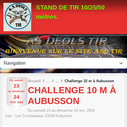
Panneau de gestion des cookies
STAND DE TIR 10/25/50
mètres.
Du
samedi
Accueil
Challenge 10 m à Aubusson
23
CHALLENGE 10 M À
au
dimanche
24
AUBUSSON
NOV.
2024
Du
samedi
23
au
dimanche
24
nov.
2024
Lieu :
Les Combadeaux
23200
Aubusson