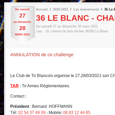
Accueil
2020-2021
Les évènements
36 Le 
Du
samedi
27
36 LE BLANC - CH
au
dimanche
Du
samedi
27
au
dimanche
28
mars
2021
28
Lieu :
19, chemin du bois bichier
36300
Le Blanc
MARS
2021
ANNULATION de ce challenge
Le Club de Tir Blancois organise le 27.28/03/2021 son C
TAR
: Tir Armes Réglementaires.
Contact :
Président
: Bernard HOFFMANN
Tél:
02 54 37 49 09
- Mobile:
06 83 12 44 85