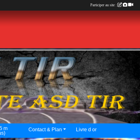
Participer au site :
25 m
Contact & Plan
Livre d or
us)