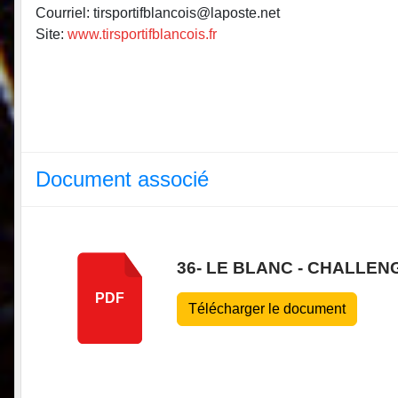
Courriel: tirsportifblancois@laposte.net
Site:
www.tirsportifblancois.fr
Document associé
36- LE BLANC - CHALLEN
PDF
Télécharger le document