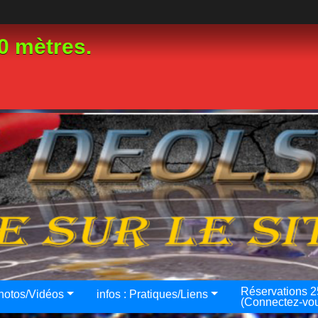
0 mètres.
Réservations 
hotos/Vidéos
infos : Pratiques/Liens
(Connectez-vo