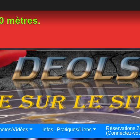
0 mètres.
Réservations 
hotos/Vidéos
infos : Pratiques/Liens
(Connectez-vo