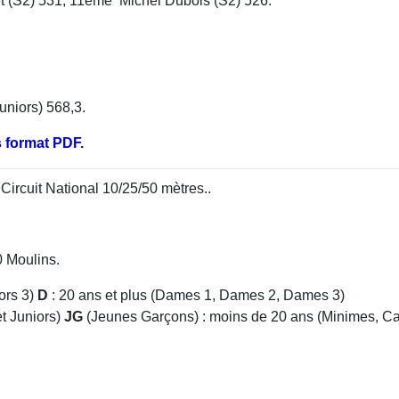
 (S2) 531, 11ème Michel Dubois (S2) 526.
niors) 568,3.
 format PDF.
Circuit National 10/25/50 mètres..
0 Moulins.
iors 3)
D
: 20 ans et plus (Dames 1, Dames 2, Dames 3)
t Juniors)
JG
(Jeunes Garçons) : moins de 20 ans (Minimes, Ca