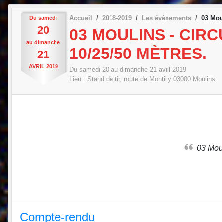
Accueil
2018-2019
Les évènements
03 Mou
Du
samedi
20
03 MOULINS - CIRC
au
dimanche
10/25/50 MÈTRES.
21
AVRIL
2019
Du
samedi
20
au
dimanche
21
avril
2019
Lieu :
Stand de tir, route de Montilly
03000
Moulins
03 Mou
Compte-rendu