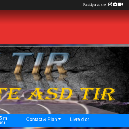
Participer au site :
25 m
Contact & Plan
Livre d or
us)