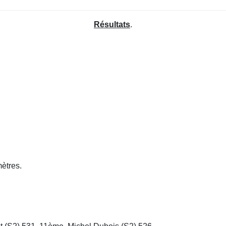
Résultats
.
.
 Couplet 541.
mètres.