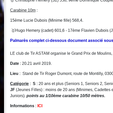
🥇 Christophe Hemery (S2) 558, 9ème Dominique Couplet
Carabine 10m
:
15ème Lucie Dubois (Minime fille) 568,4.
🥇Hugo Hemery (cadet) 601,6 - 17ème Flavien Dubois (Ju
Palmarès complet ci-dessous document associé sous
LE club de Tir ASTAM organise le Grand Prix de Moulins, 
Date
: 20.21 avril 2019.
Lieu
: Stand de Tir Roger Dumont, route de Montilly, 030
Catégorie
:
S
: 20 ans et plus (Seniors 1, Seniors 2, Sen
JF
(Jeunes Filles) : moins de 20 ans (Minimes, Cadettes e
Juniors).
points au 1/10ème carabine 10/50 mètres.
Informations
:
ICI