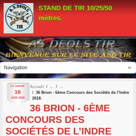
Panneau de gestion des cookies
STAND DE TIR 10/25/50
mètres.
Le
samedi
Accueil
16
36 Brion - 6ème Concours des Sociétés de l’Indre
2018.
JUIN
2018
36 BRION - 6ÈME
CONCOURS DES
SOCIÉTÉS DE L’INDRE